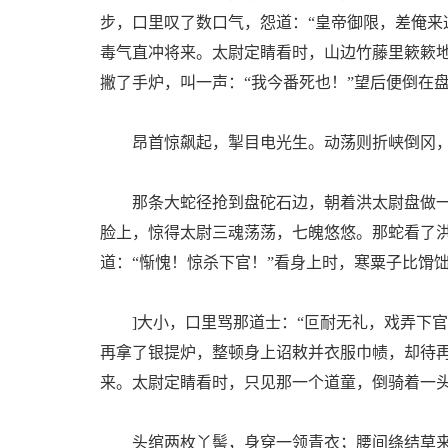
步，口里叹了数口气，怨道：“皇帝御限，差俺来
毒气直冲将来。太尉定睛看时，山边竹藤里簌簌
撇了手炉，叫一声：“我今番死也！”望后便倒在
昂首惊飙起，掣目电光生。动荡则折峡倒冈，
那条大蛇径抢到盘砣石边，朝着洪太尉盘做一
脸上，惊得太尉三魂荡荡，七魄悠悠。那蛇看了
道：“惭愧！惊杀下官！”看身上时，寒粟子比馉
]大小，口里骂那道士：“叵耐无礼，戏弄下官
再拿了银提炉，整顿身上诏敕并衣服巾帻，却待
来。太尉定睛看时，只见那一个道童，倒骑着一
头绾两枚丫髻，身穿一领青衣；腰间绦结草来