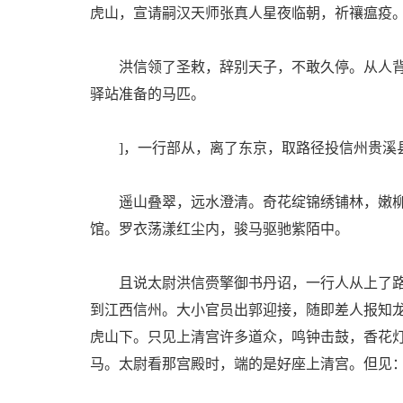
虎山，宣请嗣汉天师张真人星夜临朝，祈禳瘟疫
洪信领了圣敕，辞别天子，不敢久停。从人背了
驿站准备的马匹。
]，一行部从，离了东京，取路径投信州贵溪
遥山叠翠，远水澄清。奇花绽锦绣铺林，嫩柳
馆。罗衣荡漾红尘内，骏马驱驰紫陌中。
且说太尉洪信赍擎御书丹诏，一行人从上了路
到江西信州。大小官员出郭迎接，随即差人报知
虎山下。只见上清宫许多道众，鸣钟击鼓，香花
马。太尉看那宫殿时，端的是好座上清宫。但见