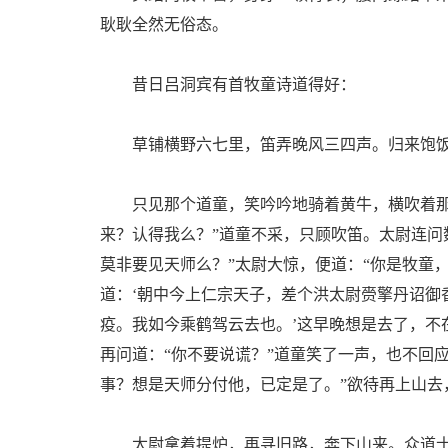
耿耿全然无俗态。
昔日吕洞宾有首牧童诗道得好：
草铺横野六七里，笛弄晚风三四声。归来饱饭
只见那个道童，笑吟吟地骑着黄牛，横吹着那管
来？认得我么？”道童不采，只顾吹笛。太尉连问
莫非要见天师么？”太尉大惊，便道：“你是牧童
道：‘朝中今上仁宗天子，差个洪太尉赍擎丹诏御
疫。我如今乘鹤驾云去也。’这早晚想是去了，不
再问道：“你不要说谎？”道童笑了一声，也不回
事？想是天师分付他，已定是了。”欲待再上山去
太尉拿着提炉，再寻旧路，奔下山来。众道士接