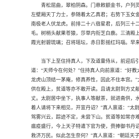
青松屈曲，翠柏阴森。门悬敕额金书，户列灵
左壁厢天丁力士，参随着太乙真君；右势下玉女
南极老人伏龙虎。前排二十八宿星君，后列三十
毛。树梢头献果苍猿，莎草内衔芝白鹿。三清殿
霞光射碧琉璃；召将瑶坛，赤日影摇红玛瑙。早
当下上至住持真人，下及道童侍从，前迎后引
道：“天师今在何处？”住持真人向前禀道：“好教
龙虎山顶结一茅庵，修真养性，因此不住本宫。”
供在殿上，贫道等亦不敢开读。且请太尉到方丈献
丈。太尉居中坐下，执事人等献茶，就进斋供，
着人请将下来相见，开宣丹诏？”真人禀道：“太
驾雾兴云，踪迹不定，未尝下山。贫道等如常亦难
瘟疫盛行，今上天子特遣下官为使，赍捧御书丹
救济万民。似此怎生奈何？”真人禀道：“朝廷天