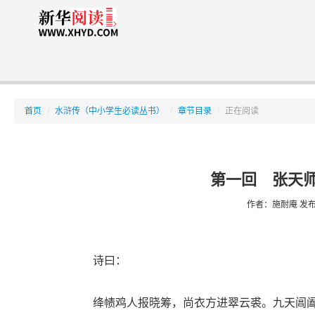
首页
/
水浒传（中小学生必读丛书）
/
章节目录
/
正在阅读
第一回 张天师
作者：施耐庵
发布时
诗曰：
绛帻鸡人报晓筹，尚衣方进翠云裘。九天阊阖