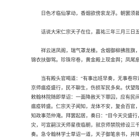
日色才临仙掌动，香烟欲傍衮龙浮。朝罢须裁
话说大宋仁宗天子在位，嘉祐三年三月三日五
祥云迷凤阁，瑞气罩龙楼。含烟御柳拂旌旗，
锦衣扶御驾。珍珠帘卷，黄金殿上现金舆；凤尾
当有殿头官喝道：“有事出班早奏，无事卷帘退
京师瘟疫盛行，民不聊生，伤损军民多矣。伏望
敕翰林院随即草诏：一面降赦天下罪囚，应有民
瘟疫转盛。仁宗天子闻知，龙体不安，复会百官
知政事范仲淹。拜罢起居，奏曰：“目今天灾盛
灾，可宣嗣汉天师星夜临朝，就京师禁院修设三
奏。急令翰林学士草诏一道，天子御笔亲书，并