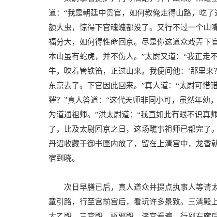
道：“我是朝廷中贵官，如何教俺走得山路，吃
额大虫，惊得下官魂魄都没了。又行不过一个山
福分大，如何得性命回京。尽是你这道众戏弄下官
本山虽有蛇虎，并不伤人。”太尉又道：“我正走
牛，吹着管铁笛，正过山来。我便问他：‘那里来
东京去了。下官因此回来。”真人道：“太尉可惜
獕？”真人答道：“这代天师非同小可，虽然年幼
为道通祖师。”洪太尉道：“我直如此有眼不识真
了，比及太尉回京之日，这场醮事祖师已都完了
丹诏收藏于御书匣内放了，留在上清宫中，龙香
宿到晓。
次日早膳已后，真人道众并提点执事人等请太
童引路，行至宫前宫后，看玩许多景致。三清殿
太乙殿、三官殿、驱邪殿。诸宫看遍，行到右廊