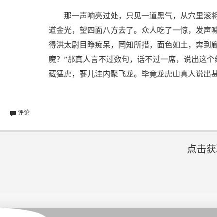
那一声响亮过处，只见一道黑气，从穴里滚将
道金光，望四面八方去了。众人吃了一惊，发声
得洪太尉目睁痴呆，罔知所措，面色如土，奔到廊
魔？”那真人言不过数句，话不过一席，说出这
藏猛虎，蓼儿洼内聚飞龙。毕竟龙虎山真人说出
评论
点击获