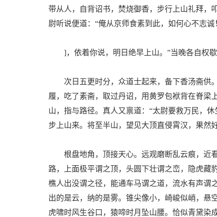
带从人，自背诏书，焚烧御香，步行上山礼拜，
尉听说便道：“俺从京师食素到此，如何心不志诚
]，依着你说，明日绝早上山。”当晚各自权歇
次日五更时分，众道士起来，备下香汤斋供。
履，吃了素斋，取过丹诏，用黄罗包袱背在脊梁
山，指与路径。真人又禀道：“太尉要救万民，休
步上山来。将至半山，望见大顶直侵霄汉，果然
根盘地角，顶接天心。远观磨断乱云痕，近看
路，上面极平谓之顶，头圆下壮谓之峦，隐虎藏
樵人出没谓之径，能通车马谓之道，流水有声谓
出的是云，纳的是雾。锥尖像小，崎峻似峭，悬
虎啸时风生谷口，猿啼时月坠山腰。恰似青黛染