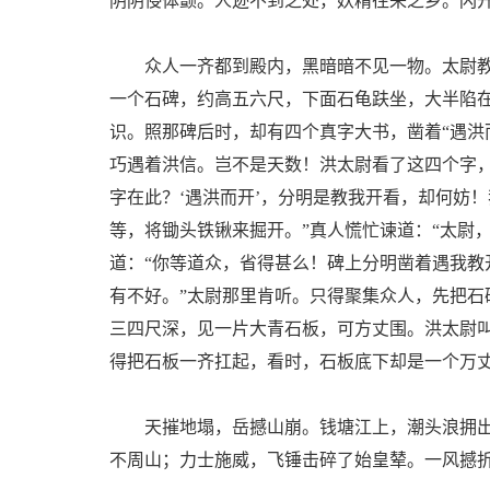
阴阴侵体颤。人迹不到之处，妖精往来之乡。闪
众人一齐都到殿内，黑暗暗不见一物。太尉教
一个石碑，约高五六尺，下面石龟趺坐，大半陷
识。照那碑后时，却有四个真字大书，凿着“遇洪
巧遇着洪信。岂不是天数！洪太尉看了这四个字
字在此？‘遇洪而开’，分明是教我开看，却何妨
等，将锄头铁锹来掘开。”真人慌忙谏道：“太尉
道：“你等道众，省得甚么！碑上分明凿着遇我教
有不好。”太尉那里肯听。只得聚集众人，先把
三四尺深，见一片大青石板，可方丈围。洪太尉叫
得把石板一齐扛起，看时，石板底下却是一个万
天摧地塌，岳撼山崩。钱塘江上，潮头浪拥出
不周山；力士施威，飞锤击碎了始皇辇。一风撼