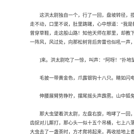
这洪太尉独自一个，行了一回，盘坡转径，揽
走不动，口里不说，肚里踌躇，心中想道：“我
曾穿草鞋，走这般山路！知他天师在那里，却教
一阵风，风过处，向那松树背后奔雷也似吼一声，
]来。洪太尉吃了一惊，叫声：“阿呀！”扑地
毛披一带黄金色，爪露银钩十八只。睛如闪电
伸腰展臂势狰狞，摆尾摇头声霹雳。山中狐兔
那大虫望着洪太尉，左盘右旋，咆哮了一回，
齿捉对儿厮打，那心头一似十五个吊桶，七上八
大虫去了一盏茶时，方才爬将起来，再收拾地上