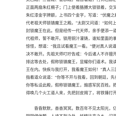
正面两扇朱红槅子；门上使着胳膊大锁锁着，交
朱红漆金字牌额，上书四个金字，写道：“伏魔之
代老祖天师锁镇魔王之殿。”太尉又问道：“如何
封锁魔王在此。但是经传一代天师，亲手便添一
代祖师，誓不敢开。锁用铜汁灌铸，谁知里面的
惊怪，想道：“我且试看魔王一看。”便对真人说
决不敢开。先祖天师叮咛告戒：今后诸人不许擅开
排这等去处，假称锁镇魔王，显耀你们道术。我
王在内。快疾与我打开，我看魔王如何！”真人三
指着道众说道：“你等不开与我看，回到朝廷，
你等私设此殿，假称锁镇魔王，煽惑军民百姓。
得唤几个火工道人来，先把封皮揭了，将铁锤打
昏昏默默，杳杳冥冥。数百年不见太阳光，亿