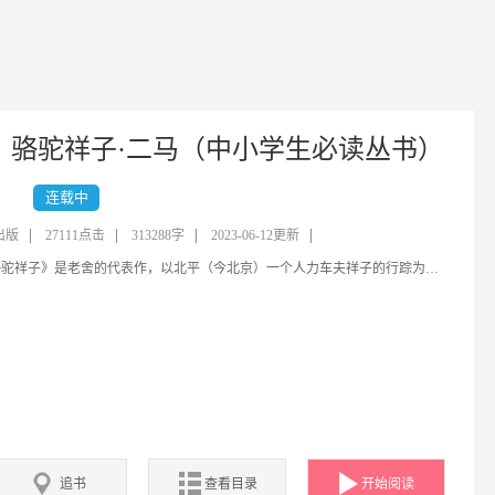
骆驼祥子·二马（中小学生必读丛书）
连载中
出版
27111点击
313288字
2023-06-12更新
《骆驼祥子》是老舍的代表作，以北平（今北京）一个人力车夫祥子的行踪为线索，以二十年代末期的北京市民生活为背景，以人力车夫祥子的坎坷、悲惨的生活遭遇为主要情节，深刻揭露了旧中国的黑暗，控诉了统治阶级对劳动者的剥削、压迫，表达了作者对劳动人民的深切同情，向人们展示军阀混战、黑暗统治下的北京底层贫苦市民生活于痛苦深渊中的图景。...
追书
查看目录
开始阅读