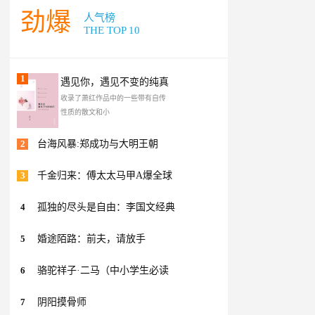
劲爆
人气榜
THE TOP 10
1
遇见你，遇见不变的纯真
收录了萧红作品中的一些带有自传
性质的散文和小
2
台海风暴:郑成功与大明王朝
3
千金归来：傅太太马甲A爆全球
4
孤独的尽头是自由：李国文经典
5
婚途陌路：前夫，请放手
6
骆驼祥子·二马（中小学生必读
7
阴阳摸骨师