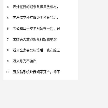
4
表妹在我的迎亲队伍里放棺材，
5
夫君借花楼红牌证明还爱我后，
6
老公和四十岁老阿姨在一起，只
7
未婚夫大放99条黑料毁我星途
8
看见全家罪恶标签后，我在综艺
9
迟来月光不渡岸
10
男友骗系统让我倾家荡产，却不