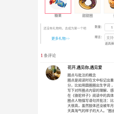
糖果
甜甜圈
数量：
还没有礼物哟，去成为第一个吧
赠言：
更多礼物>>
道具捧
1
最新评论
条评论
花开,遇见你,遇见爱
圈点与批注的概念
圈点是阅读时在文中标记出重
分，比如用圆圈圈出生字词 
写下对所圈点内容的理解、感
在《骆驼祥子》阅读中的具体
圈点人物描写语句并批注：比
大很高，虽然肢体还没被年月
天真淘气的样子的大人。”圈