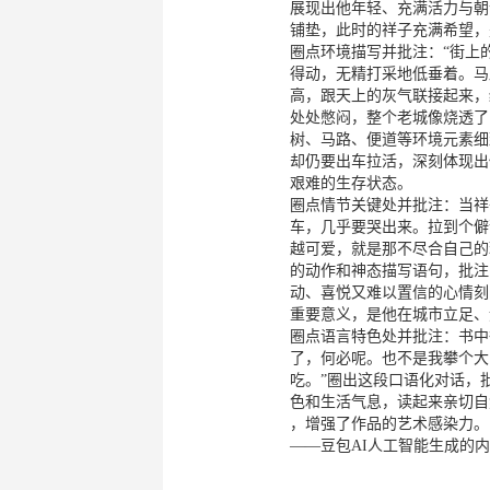
展现出他年轻、充满活力与朝
铺垫，此时的祥子充满希望，
圈点环境描写并批注：“街上
得动，无精打采地低垂着。马
高，跟天上的灰气联接起来，
处处憋闷，整个老城像烧透了
树、马路、便道等环境元素细
却仍要出车拉活，深刻体现出
艰难的生存状态。
圈点情节关键处并批注：当祥
车，几乎要哭出来。拉到个僻
越可爱，就是那不尽合自己的
的动作和神态描写语句，批注：
动、喜悦又难以置信的心情刻
重要意义，是他在城市立足、
圈点语言特色处并批注：书中
了，何必呢。也不是我攀个大
吃。”圈出这段口语化对话，
色和生活气息，读起来亲切自
，增强了作品的艺术感染力。
——豆包AI人工智能生成的