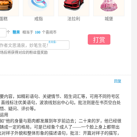
蛋糕
戒指
法拉利
城堡
个
糖果
相当于
100
个喜阅币
打赏
去充值>
场后将获得对应的粉丝值奖励
回复
要内容，如精彩语句、关键情节、陌生词汇等，可用不同符号区
，直线标注优美语句，波浪线划出中心句。批注则是在书页空白处
悟、疑问、评价等。
运用
如“他的身量与筋肉都发展到年岁前边去；二十来的岁，他已经很
铸成一定的格局，可是已经象个成人了——一个脸上身上都带出
出对祥子外貌和整体形象的描述语句，批注：开篇对祥子的描写，