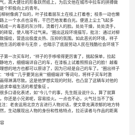
气，高大健壮的形象跃然纸上，为后文他在城市中拉车的拼搏做
是个积极向上的青年。
的柳树像病了似的，叶子挂着层灰土在枝上打着卷；枝条一动也懒
路上一个水点也没有，干巴巴地发着白光。便道上尘土飞起多
结成一片毒恶的灰沙阵，烫着行人的脸。处处干燥，处处烫手，
的砖窑，使人喘不过气来。”圈出这段环境描写，批注：通过对柳
致描绘，营造出极度炎热、压抑的氛围。如此恶劣的环境，祥子
他生活的艰辛与无奈 ，也暗示了底层劳动人民在残酷社会环境下
子第一次买车时，“祥子的手哆嗦得更厉害了，揣起保单，拉起
静地方，细细端详自己的车，在漆板上试着照照自己的脸！越看
理想的地方也都可以原谅了，因为已经是自己的车了。”圈出祥子
“哆嗦”“几乎要哭出来”“细细端详”等词句，将祥子买车时激
画得淋漓尽致。这是他梦想实现的时刻，也凸显了这辆车对他的
追求幸福生活的希望象征 。
很多口语化表述，如“今儿个的事，先生既没说什么，算了就算
，你还是小兄弟呢，容易挂火。一点也不必，火气壮当不了饭
批注：老舍运用北京方言进行人物对话，使文章充满浓郁的地方特
然，生动展现出人物的身份和性格特点，拉近读者与作品的距离
内容