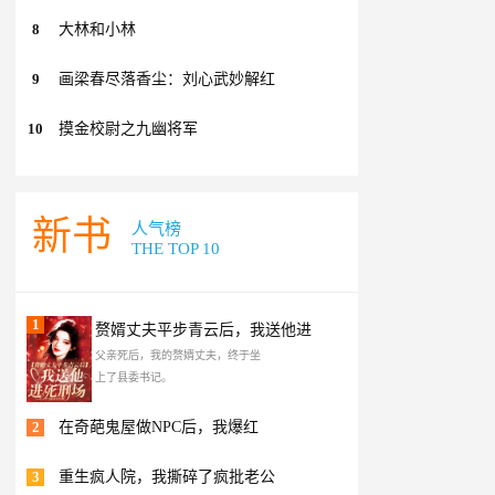
8
大林和小林
9
画梁春尽落香尘：刘心武妙解红
10
摸金校尉之九幽将军
新书
人气榜
THE TOP 10
1
赘婿丈夫平步青云后，我送他进
父亲死后，我的赘婿丈夫，终于坐
上了县委书记。
2
在奇葩鬼屋做NPC后，我爆红
3
重生疯人院，我撕碎了疯批老公