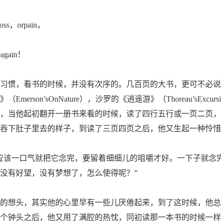
oss，orpain，
again！
惯，看书的时候，并没有次序的。几百页的大书，更可不必说
erson’sOnNature），沙罗的《逍遥游》（Thoreau’sExc
，当他起初翻开一册书来看的时候，读了四行五行或一页二页，
吞下肚子里去的样子，到读了三页四页之后，他又生起一种怜惜
该一口气就把它念完，要留着细细儿的咀嚼才好。一下子就念
没有好望，没有梦想了，怎么使得呢？”
想头，其实他的心里早有一些儿厌倦起来，到了这时候，他总
个钟头之后，他又用了满腔的热忱，同初读那一本书的时候一样