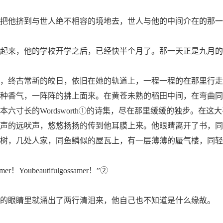
他挤到与世人绝不相容的境地去，世人与他的中间介在的那一
来，他的学校开学之后，已经快半个月了。那一天正是九月的
终古常新的皎日，依旧在她的轨道上，一程一程的在那里行走
种香气，一阵阵的拂上面来。在黄苍未熟的稻田中间，在弯曲同
六寸长的Wordsworth①的诗集，尽在那里缓缓的独步。在这
声的远吠声，悠悠扬扬的传到他耳膜上来。他眼睛离开了书，同
树，几处人家，同鱼鳞似的屋瓦上，有一层薄薄的蜃气楼，同轻
r！Youbeautifulgossamer！”②
眼睛里就涌出了两行清泪来，他自己也不知道是什么缘故。