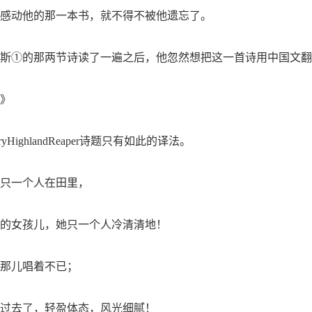
感动他的那一本书，就不得不被他遗忘了。
①的那两节诗读了一遍之后，他忽然想把这一首诗用中国文翻
》
yHighlandReaper诗题只有如此的译法。
只一个人在田里，
女孩儿，她只一个人冷清清地！
那儿唱着不已；
去了，轻盈体态，风光细腻！