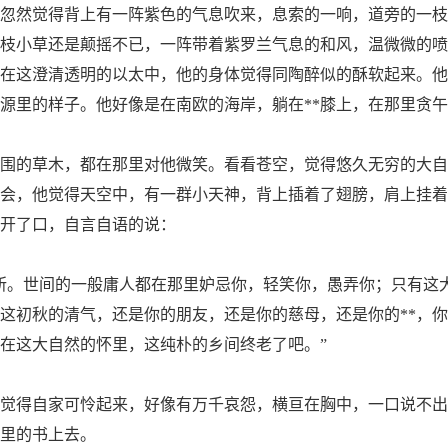
然觉得背上有一阵紫色的气息吹来，息索的一响，道旁的一枝
枝小草还是颠摇不已，一阵带着紫罗兰气息的和风，温微微的喷
在这澄清透明的以太中，他的身体觉得同陶醉似的酥软起来。他
源里的样子。他好像是在南欧的海岸，躺在**膝上，在那里贪
的草木，都在那里对他微笑。看看苍空，觉得悠久无穷的大自
会，他觉得天空中，有一群小天神，背上插着了翅膀，肩上挂着
开了口，自言自语的说：
。世间的一般庸人都在那里妒忌你，轻笑你，愚弄你；只有这
这初秋的清气，还是你的朋友，还是你的慈母，还是你的**，
在这大自然的怀里，这纯朴的乡间终老了吧。”
得自家可怜起来，好像有万千哀怨，横亘在胸中，一口说不出
里的书上去。