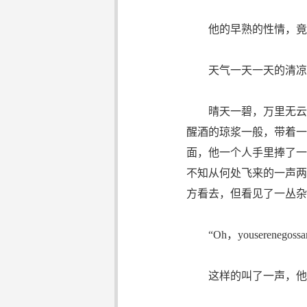
他的早熟的性情，竟把
天气一天一天的清凉起
晴天一碧，万里无云，
醒酒的琼浆一般，带着一
面，他一个人手里捧了一本
不知从何处飞来的一声两
方看去，但看见了一丛杂
“Oh，youserenegossame
这样的叫了一声，他的