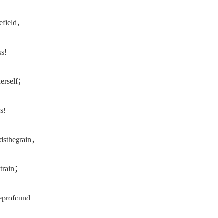
field，
s!
erself；
s!
sthegrain，
train；
profound