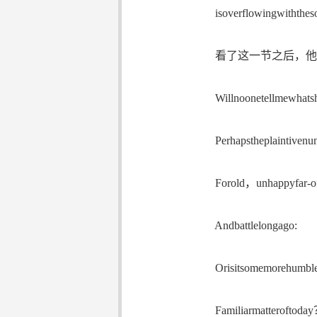
isoverflowingwiththeso
看了这一节之后，他又
Willnoonetellmewhats
Perhapstheplaintivenum
Forold，unhappyfar-of
Andbattlelongago:
Orisitsomemorehumbl
Familiarmatteroftoda