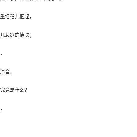
重把稻儿捆起，
儿悲凉的情味；
，
清音。
究竟是什么？
，