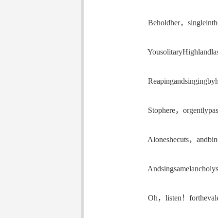
Beholdher，singleinthe
YousolitaryHighlandlas
Reapingandsingingbyh
Stophere，orgentlypas
Aloneshecuts，andbind
Andsingsamelancholys
Oh，listen！forthevale