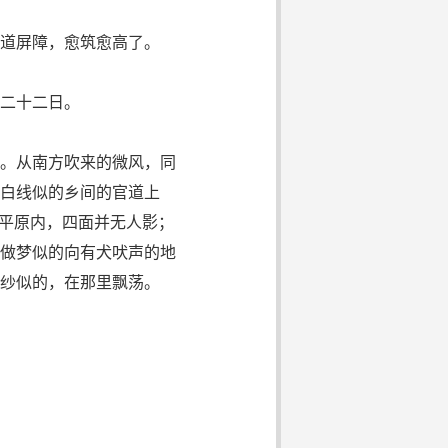
道屏障，愈筑愈高了。
二十二日。
。从南方吹来的微风，同
白线似的乡间的官道上
大平原内，四面并无人影；
做梦似的向有犬吠声的地
纱似的，在那里飘荡。