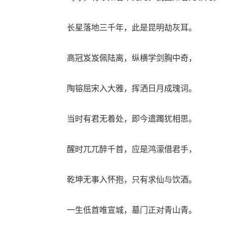
长星落地三千年，此是昆明劫灰耳。
高冠岌岌佩陆离，纵横学剑胸中奇，
陶镕屈宋入大雅，挥洒日月成瑰词。
当时有君无着处，即今遗躅犹相思。
醒时兀兀醉千首，应是鸿濛借君手，
乾坤无事入怀抱，只有求仙与饮酒。
一生低首唯宣城，墓门正对青山青。