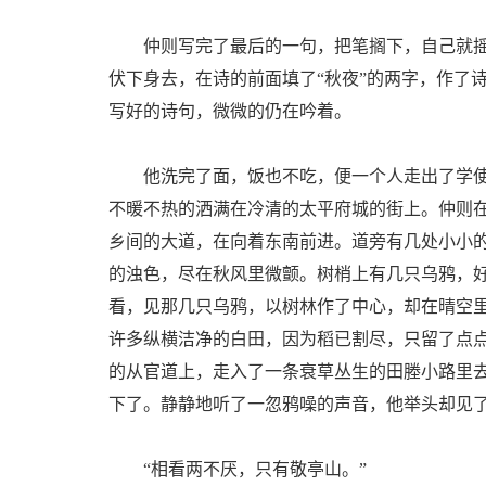
仲则写完了最后的一句，把笔搁下，自己就摇
伏下身去，在诗的前面填了“秋夜”的两字，作了
写好的诗句，微微的仍在吟着。
他洗完了面，饭也不吃，便一个人走出了学使
不暖不热的洒满在冷清的太平府城的街上。仲则
乡间的大道，在向着东南前进。道旁有几处小小
的浊色，尽在秋风里微颤。树梢上有几只乌鸦，
看，见那几只乌鸦，以树林作了中心，却在晴空
许多纵横洁净的白田，因为稻已割尽，只留了点
的从官道上，走入了一条衰草丛生的田塍小路里
下了。静静地听了一忽鸦噪的声音，他举头却见
“相看两不厌，只有敬亭山。”