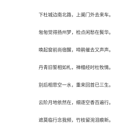
下杜城边南北路，上阑门外去来车。
匆匆觉得扬州梦，检点闲愁在鬓华。
唤起窗前尚宿醒，啼鹃催去又声声。
丹青旧誓相如札，禅榻经时杜牧情。
别后相思空一水，重来回首已三生。
云阶月地依然在，细逐空香百遍行。
遮莫临行念我频，竹枝留涴泪痕新。