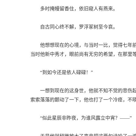
多时掩幔留香住，依旧窥人有燕来。
自古同心终不解，罗浮冢树至今哀。
他想想现在的心境，与当时一比，觉得七年前
当时他新中秀才，眼前尚有无穷的希望，在那里
“到如今还是依人碌碌！”
一想到现在的这身世，他就不知不觉的悲伤起
索索落落的颤动了一下，他也打了一个冷痉，不
“似此星辰非昨夜，为谁风露立中宵？——”