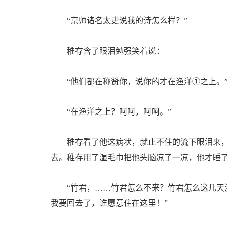
“京师诸名太史说我的诗怎么样？”
稚存含了眼泪勉强笑着说：
“他们都在称赞你，说你的才在渔洋①之上。
“在渔洋之上？呵呵，呵呵。”
稚存看了他这病状，就止不住的流下眼泪来，
去。稚存用了湿毛巾把他头脑凉了一凉，他才睡
“竹君，……竹君怎么不来？竹君怎么这几天没
我要回去了，谁愿意住在这里！”