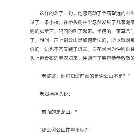
这样的念了一句，他忽然动了登高望远的心思
过了一条小桥，在桥头树林里忽然发见了几家泥
则的脚步声，呜呜的叫了起来。半掩的一家草舍
了，想问一声上谢公山是如何走法的，所以就对
似的一语也不答又跑了进去。白花犬因为仲则站
头上包青布的老农妇来。仲则作了笑容恭恭敬敬
“老婆婆，你可知道前面的是谢公山不是？”
老妇摇摇头说：
“前面的是龙山。”
“那么谢公山在哪里呢？”