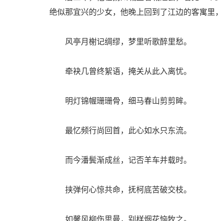
绝似那宜兴的少女，他晚上回到了江边的客寓里
风亭月榭记绸缪，梦里听歌醉里愁。
牵袂几曾终絮语，掩关从此入离忧。
明灯锦幄珊珊骨，细马春山剪剪眸。
最忆频行尚回首，此心如水只东流。
而今潘鬓渐成丝，记否羊车并载时。
挟弹何心惊共命，抚柯底苦破交枝。
如馨风柳伤思曼，别样烟花恼牧之。