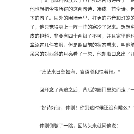
于是他就稍微放大了声音把这两句诗吟了一遍
他也想把今夜所得的这两句诗，凑成一首全诗。
下的句子。园外的围墙弄里，打更的声音和灯笼
子，他只觉得身上一阵一阵的寒冷了起来。想想
皮的袍料，非要有四十两银子不可，并且家里他
辈添置几件衣服，但是照目前的状态看来，叫他
呆呆的对西斜的月亮看了一忽，他却顺口念出了
“茫茫来日愁如海，寄语曦和快着鞭。”
回环念了两遍之后，背后的园门里忽而走了一
“好诗好诗，仲则！你到这时候还没有睡么？
仲则倒骇了一跳，回转头来就问他说：