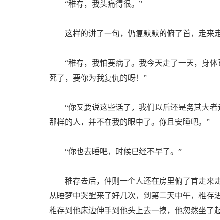
“稚存，我头痛得很。”
这样的讲了一句，仍复默默的俯了首，走来走
“稚存，我怕要病了。我今天走了一天，身体已
死了，要你为我复仇的呀！”
“你又要说这些话了，我们以后还是务其大者远
那样的人，并不在我的眼中了。你且安睡吧。”
“你也去睡吧，时候已经不早了。”
稚存去后，仲则一个人还在房里俯了首走来走
从睡梦中哭醒来了好几次，到第二天中午，稚存
稚存到他床边伸手到他头上去一摸，他忽然坐了