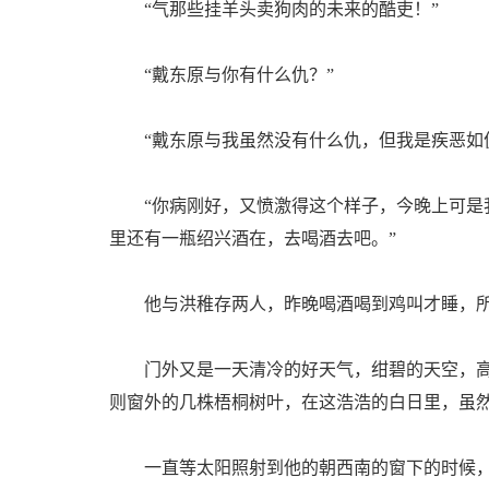
“气那些挂羊头卖狗肉的未来的酷吏！”
“戴东原与你有什么仇？”
“戴东原与我虽然没有什么仇，但我是疾恶如
“你病刚好，又愤激得这个样子，今晚上可是我
里还有一瓶绍兴酒在，去喝酒去吧。”
他与洪稚存两人，昨晚喝酒喝到鸡叫才睡，所
门外又是一天清冷的好天气，绀碧的天空，高
则窗外的几株梧桐树叶，在这浩浩的白日里，虽
一直等太阳照射到他的朝西南的窗下的时候，