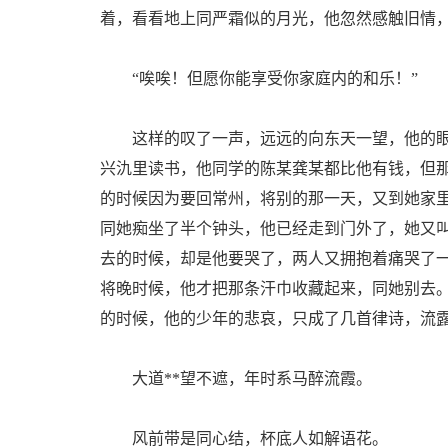
着，看看地上同严霜似的月光，他忽然感触旧情
“唉唉！但愿你能享受你家庭内的和乐！”
这样的叹了一声，远远的向东天一望，他的眼
兴氿里读书，他同学的陈某龚某都比他有钱，但
的时候因为要回常州，将别的那一天，又到她家
同她痴坐了半个钟头，他已经走到门外了，她又
去的时候，却是他要哭了，两人又拥抱着痛哭了
将晚时候，他才把那条汗巾收藏起来，同她别去
的时候，他的少年的悲哀，只成了几首律诗，流
大道**望不遮，年时系马醉流霞。
风前带是同心结，杯底人如解语花。