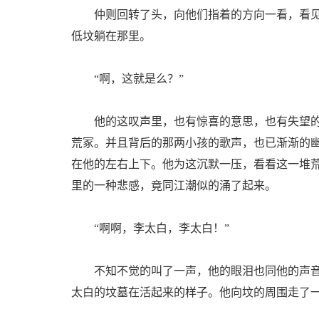
仲则回转了头，向他们指着的方向一看，看见
低坟躺在那里。
“啊，这就是么？”
他的这叹声里，也有惊喜的意思，也有失望的
荒冢。并且背后的那两小孩的歌声，也已渐渐的
在他的左右上下。他为这沉默一压，看看这一堆
里的一种悲感，竟同江潮似的涌了起来。
“啊啊，李太白，李太白！”
不知不觉的叫了一声，他的眼泪也同他的声音
太白的坟墓在活起来的样子。他向坟的周围走了