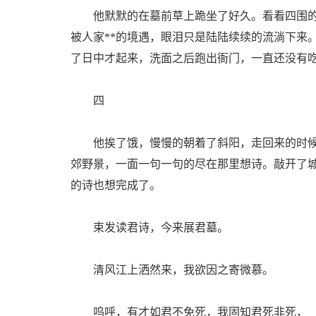
他默默的在墓前草上跪坐了好久。看看四围的
被人家**的境遇，眼泪只是陆陆续续的流淌下来
了日中才起来，洗面之后跑出衙门，一直还没有
四
他挨了饿，慢慢的朝着了斜阳，走回来的时候
郊野景，一面一句一句的尽在那里想诗。敲开了
的诗也想完成了。
束发读君诗，今来展君墓。
清风江上洒然来，我欲因之寄微慕。
呜呼，有才如君不免死，我固知君死非死，