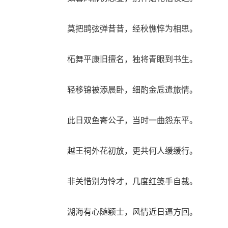
莫把鹍弦弹昔昔，经秋憔悴为相思。
柘舞平康旧擅名，独将青眼到书生。
轻移锦被添晨卧，细酌金卮遣旅情。
此日双鱼寄公子，当时一曲怨东平。
越王祠外花初放，更共何人缓缓行。
非关惜别为怜才，几度红笺手自裁。
湖海有心随颖士，风情近日逼方回。