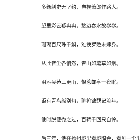
多缘刺史无坚约，岂视萧郎作路人。
望里彩云疑冉冉，愁边春水故粼粼。
珊瑚百尺珠千斛，难换罗敷未嫁身。
从此音尘各悄然，春山如黛草如烟。
泪添吴苑三更雨，恨惹邮亭一夜眠。
讵有青鸟缄别句，聊将锦瑟记流年。
他时脱便微之过，百转千回只自怜。
后三年，他在扬州城里看城隍会，看见一个少