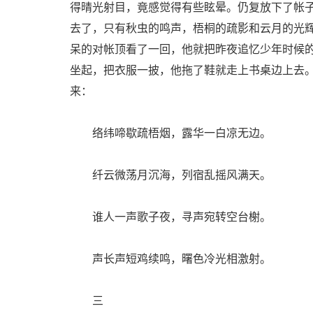
得晴光射目，竟感觉得有些眩晕。仍复放下了帐
去了，只有秋虫的鸣声，梧桐的疏影和云月的光
呆的对帐顶看了一回，他就把昨夜追忆少年时候
坐起，把衣服一披，他拖了鞋就走上书桌边上去
来：
络纬啼歇疏梧烟，露华一白凉无边。
纤云微荡月沉海，列宿乱摇风满天。
谁人一声歌子夜，寻声宛转空台榭。
声长声短鸡续鸣，曙色冷光相激射。
三