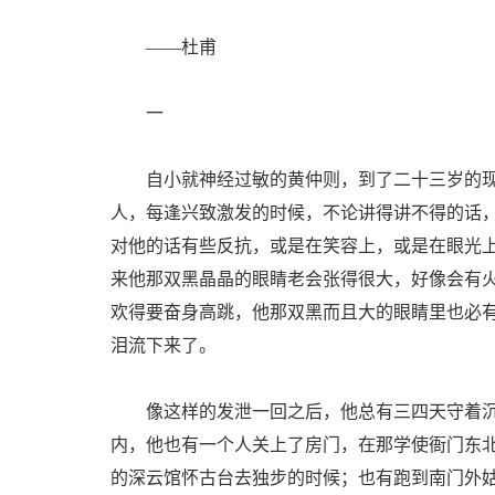
——杜甫
一
自小就神经过敏的黄仲则，到了二十三岁的现
人，每逢兴致激发的时候，不论讲得讲不得的话
对他的话有些反抗，或是在笑容上，或是在眼光
来他那双黑晶晶的眼睛老会张得很大，好像会有火
欢得要奋身高跳，他那双黑而且大的眼睛里也必
泪流下来了。
像这样的发泄一回之后，他总有三四天守着沉
内，他也有一个人关上了房门，在那学使衙门东
的深云馆怀古台去独步的时候；也有跑到南门外