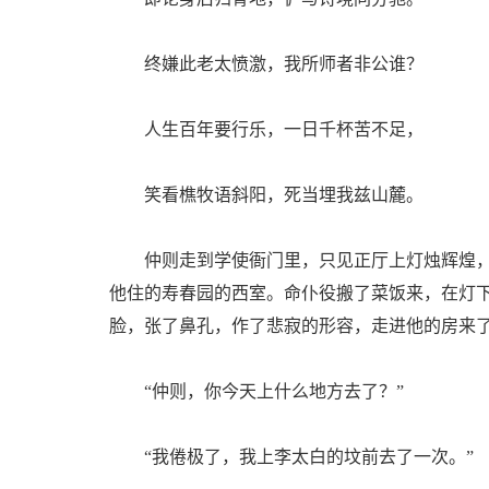
终嫌此老太愤激，我所师者非公谁？
人生百年要行乐，一日千杯苦不足，
笑看樵牧语斜阳，死当埋我兹山麓。
仲则走到学使衙门里，只见正厅上灯烛辉煌，
他住的寿春园的西室。命仆役搬了菜饭来，在灯
脸，张了鼻孔，作了悲寂的形容，走进他的房来
“仲则，你今天上什么地方去了？”
“我倦极了，我上李太白的坟前去了一次。”