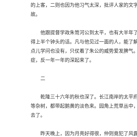
的上客，二则也因为他习气太深，批评人家的文
故。
他跟提督学政朱笥河公到太平，也有大半年了
得上半个钟头的话。凡与他见过一面的人，能了
点儿学问也没有，只仗着了朱公的威势爱发脾气
症，反一年一年的深起来了。
二
乾隆三十六年的秋也深了。长江南岸的太平府
等杂树，都带起鹅黄的淡色来。园角上荒草丛中
去了。
昨天晚上，因为月亮好得很，仲则竟犯了风露