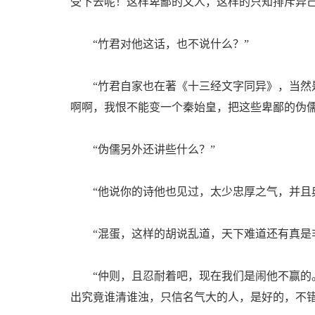
受下去呢！这样卑鄙的文人，这样的只知排斥异己
“竹君对他这话，也不说什么？”
“竹君自家也在著《十三经文字同异》，当然是
啊啊，我恨不能变一个秦始皇，把这些卑鄙的伪儒
“伪儒另外还讲些什么？”
“他说你的诗他也见过，太少忠厚之气，并且典
“混蛋，这样的胡说乱道，天下难道还有真是非
“仲则，且忍耐着吧，现在我们是闹他不赢的。
出究竟谁清谁浊，只信名气大的人，是好的，不错