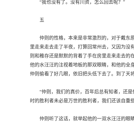
“我也没有了。没有川资，怎么回去呢？”
五
仲则的性格，本来是非常激烈的，对于戴东原
里走来走去走了半夜，打算回常州去，又因为没
则和稚存还是默默的背着了手在房里走来走去的
他的水汪汪的注视着地板的那双眼睛，和他的全
仲则偷看了好几眼，依旧把头低下去了。到了天
“仲则，我们的真价，百年后总有知者，还是保
时的胜利者未必是万世的胜利者，我们还该自重些
仲则听了这话，就举起他的一双水汪汪的眼睛