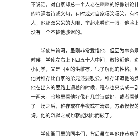
不说话，对自家却总一个人老在幽幽的好像讲论
的吟诵着诗或文句，有时或对自家嘻笑嘻笑，有
人，他那双呆呆的大眼，举起来看你一眼，他脸
没有一个不被他骇退的。
学使朱笥河，虽则非常爱惜他，但因为事务烦
时候，学使左右上下四五十人中间，敢接近他，
小同学，又是同乡的洪稚存，很了解他的性格。
他对稚存比自家的弟兄还要敬爱。稚存知道他的
他在出入的要路上遇着的时候，稚存也只装成一
一两天，暗地里看他好像有几首诗做好，或者看
了一场之后，稚存或在半夜或在清晨，方敢慢慢
诗，他的沉默之戒也就能因此而破了。
学使衙门里的同事们，背后虽在叫他作黄疯子