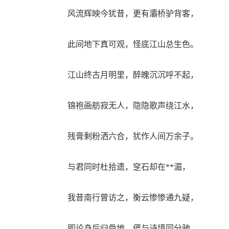
风流辉映今犹昔，更有灞桥驴背客，
此间地下真可观，怪底江山总生色。
江山终古月明里，醉魄沉沉呼不起，
锦袍画舫寂无人，隐隐歌声绕江水，
残膏剩粉洒六合，犹作人间万余子。
与君同时杜拾遗，窆石却在**湄，
我昔南行曾访之，衡云惨惨通九疑，
即论身后归骨地，俨与诗境同分驰。