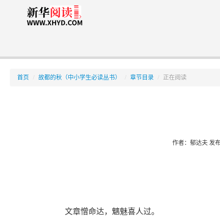
首页
/
故都的秋（中小学生必读丛书）
/
章节目录
/
正在阅读
作者：郁达夫
发布时
文章憎命达，魑魅喜人过。