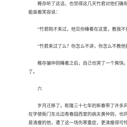
稚存听了这话，也觉得这几天竹君对他们确有
能装着笑容说：
“竹君刚才来过，他见你睡着在这里，教我不要
“竹君来过了么？你怎么不讲，你怎么不教他把
稚存骗仲则睡着之后，自己也哭了一个爽快。
了。
六
岁月迁移了。乾隆三十七年的新春带了许多风
在学使衙门东北边寿春园西室的病夫黄仲则，也
是清瘦的他，遭了这一场伤寒重症，更清瘦得可