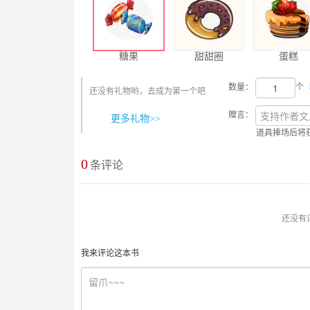
糖果
甜甜圈
蛋糕
数量：
个
还没有礼物哟，去成为第一个吧
赠言：
更多礼物>>
道具捧场后将
0
最新评论
条评论
还没有
我来评论这本书