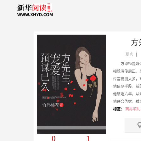
方
现言
方译桓是媒
相貌清俊周正，
传言猜测太多，
他使尽手段，栽
他结婚六年，从
他联合仇家，弑
白眼狼？同性恋
标签：
商界顷轧 
没人知道，他背
一个只存在他记
她是他...
0
1