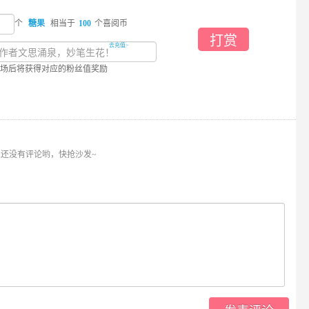
个
糖果
相当于
100
个喜阅币
打赏
去充值>
场后将获得对应的粉丝值奖励
还没有评论哟，快抢沙发~