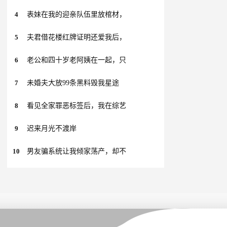
4
表妹在我的迎亲队伍里放棺材，
5
夫君借花楼红牌证明还爱我后，
6
老公和四十岁老阿姨在一起，只
7
未婚夫大放99条黑料毁我星途
8
看见全家罪恶标签后，我在综艺
9
迟来月光不渡岸
10
男友骗系统让我倾家荡产，却不