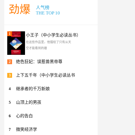
劲爆
人气榜
THE TOP 10
1
小王子（中小学生必读丛书）
在这些作品里，他描绘了只有从天
空才能看到的雄
2
绝色狂妃：误惹兽黑帝尊
3
上下五千年（中小学生必读丛书
4
继承者的千万新娘
5
山顶上的男孩
6
心的告白
7
微笑经济学