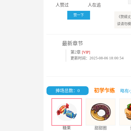
人赞过
人在追
赞一下
《赘婿丈
读请勿模
最新章节
第2章
[VIP]
更新时间：2025-08-06 18:00:54
初学乍练
捧场总数：0
略有
糖果
甜甜圈