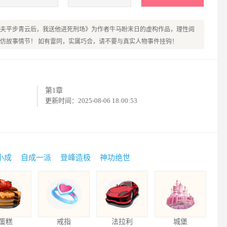
夫平步青云后，我送他进死刑场》为作者牛马盼末日的虚构作品，理性阅
仿故事情节！ 如有雷同，实属巧合，请不要与真实人物事件挂钩！
第1章
更新时间：2025-08-06 18:00:53
小成
自成一派
登峰造极
神功绝世
蛋糕
戒指
法拉利
城堡