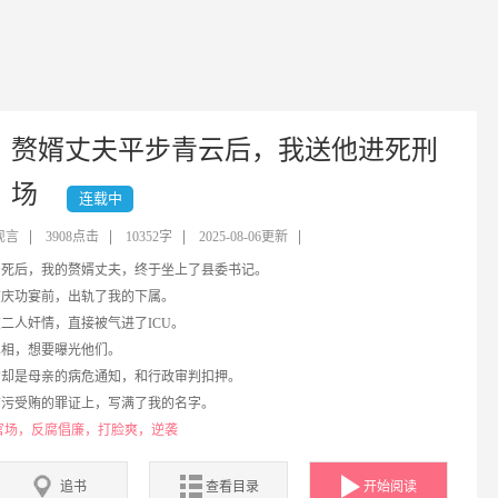
赘婿丈夫平步青云后，我送他进死刑
场
连载中
现言
3908点击
10352字
2025-08-06更新
亲死后，我的赘婿丈夫，终于坐上了县委书记。
在庆功宴前，出轨了我的下属。
二人奸情，直接被气进了ICU。
真相，想要曝光他们。
的却是母亲的病危通知，和行政审判扣押。
贪污受贿的罪证上，写满了我的名字。
廉县委书记的女儿，变成了人人喊打的贪官。
官场，反腐倡廉，打脸爽，逆袭
被私刑折磨，被推到公开审判席强行认罪时。
警车...
追书
查看目录
开始阅读