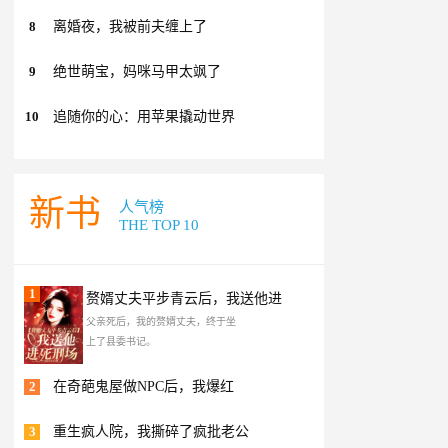
8
离婚夜，我被前夫缠上了
9
绝世萌宝，妈咪马甲太飒了
10
追随你的心：用苹果撬动世界
新书
人气榜
THE TOP 10
1
赘婿丈夫平步青云后，我送他进
父亲死后，我的赘婿丈夫，终于坐
上了县委书记。
2
在奇葩鬼屋做NPC后，我爆红
3
重生疯人院，我撕碎了疯批老公