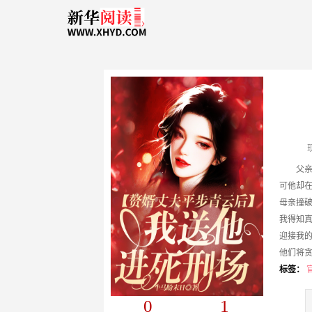
父
可他却
母亲撞破
我得知
迎接我
他们将
我从清
标签：
就在我
0
1
几十辆武装