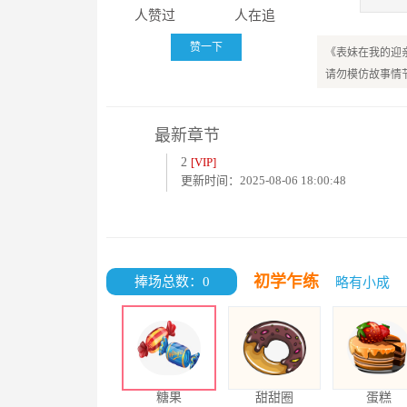
人赞过
人在追
我以为是仇家报..
赞一下
《表妹在我的迎
请勿模仿故事情
最新章节
2
[VIP]
更新时间：2025-08-06 18:00:48
初学乍练
捧场总数：0
略有小成
糖果
甜甜圈
蛋糕