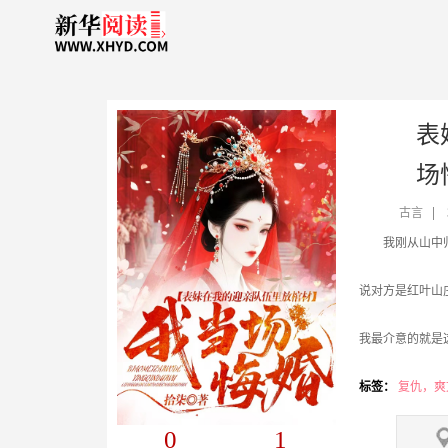
表
场
古言
我刚从山中
说对方是红叶山
我最介意的就是
成婚的事一传出
标签：
复仇，爽
0
1
但当迎亲队伍抵达码