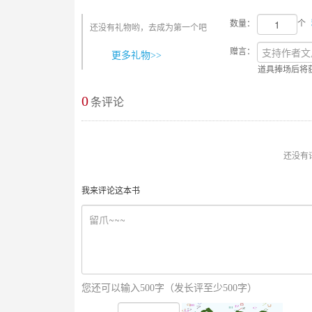
数量：
个
还没有礼物哟，去成为第一个吧
赠言：
更多礼物>>
道具捧场后将
0
最新评论
条评论
还没有
我来评论这本书
您还可以输入500字（发长评至少500字）