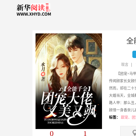
全
现言
【团宠+马
传闻顾家长女顾惜
然而，却在二十
大婚当天，全城
路人甲：那么丑
顾惜一身香奈儿
路人乙：胸大了
标签：
甜宠、团
顾惜却以最高分考
0
1