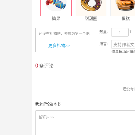
糖果
甜甜圈
蛋糕
数量：
个
还没有礼物哟，去成为第一个吧
赠言：
更多礼物>>
道具捧场后将
0
最新评论
条评论
还没有
我来评论这本书