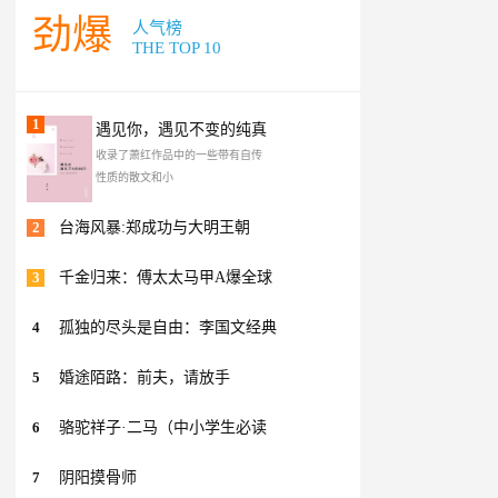
劲爆
人气榜
THE TOP 10
1
遇见你，遇见不变的纯真
收录了萧红作品中的一些带有自传
性质的散文和小
2
台海风暴:郑成功与大明王朝
3
千金归来：傅太太马甲A爆全球
4
孤独的尽头是自由：李国文经典
5
婚途陌路：前夫，请放手
6
骆驼祥子·二马（中小学生必读
7
阴阳摸骨师