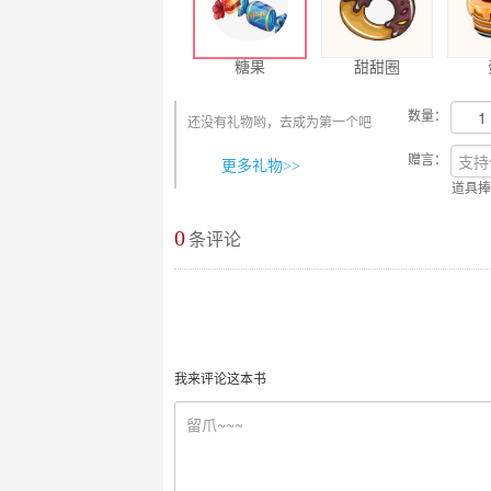
糖果
甜甜圈
数量：
还没有礼物哟，去成为第一个吧
赠言：
更多礼物>>
道具捧
0
最新评论
条评论
我来评论这本书