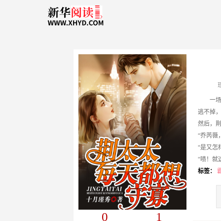
一
逃不掉
然后，
“乔芮薇
“是又怎
“啧！就
后来…小
标签：
0
1