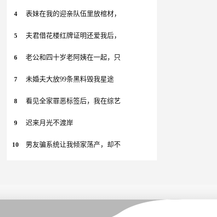
4
表妹在我的迎亲队伍里放棺材，
5
夫君借花楼红牌证明还爱我后，
6
老公和四十岁老阿姨在一起，只
7
未婚夫大放99条黑料毁我星途
8
看见全家罪恶标签后，我在综艺
9
迟来月光不渡岸
10
男友骗系统让我倾家荡产，却不