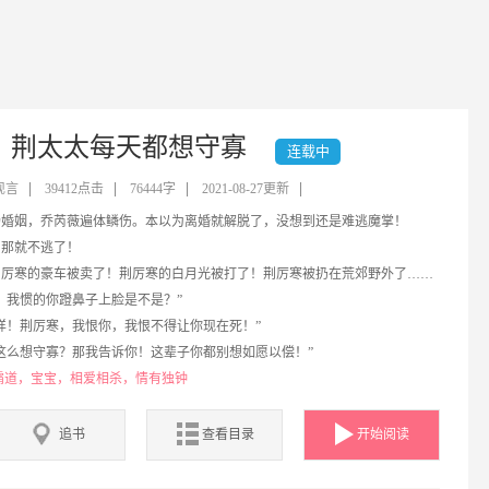
荆太太每天都想守寡
连载中
现言
39412点击
76444字
2021-08-27更新
场婚姻，乔芮薇遍体鳞伤。本以为离婚就解脱了，没想到还是难逃魔掌！
，那就不逃了！
荆厉寒的豪车被卖了！荆厉寒的白月光被打了！荆厉寒被扔在荒郊野外了……
，我惯的你蹬鼻子上脸是不是？”
样！荆厉寒，我恨你，我恨不得让你现在死！”
这么想守寡？那我告诉你！这辈子你都别想如愿以偿！”
丫丫经常看到粑粑跪在搓衣板上对麻麻说：“老婆，今晚...
霸道，宝宝，相爱相杀，情有独钟
追书
查看目录
开始阅读