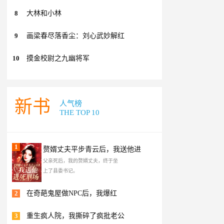
8
大林和小林
9
画梁春尽落香尘：刘心武妙解红
10
摸金校尉之九幽将军
新书
人气榜
THE TOP 10
1
赘婿丈夫平步青云后，我送他进
父亲死后，我的赘婿丈夫，终于坐
上了县委书记。
2
在奇葩鬼屋做NPC后，我爆红
3
重生疯人院，我撕碎了疯批老公