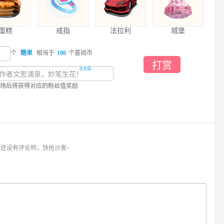
蛋糕
戒指
法拉利
城堡
个
糖果
相当于
100
个喜阅币
打赏
去充值>
场后将获得对应的粉丝值奖励
还没有评论哟，快抢沙发~