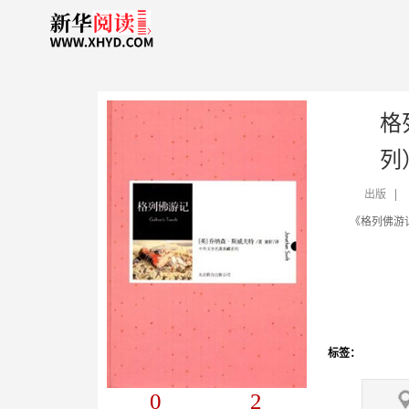
格
列
出版
标签：
0
2