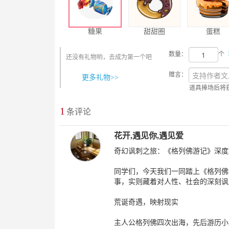
糖果
甜甜圈
蛋糕
数量：
个
还没有礼物哟，去成为第一个吧
赠言：
更多礼物>>
道具捧场后将
1
最新评论
条评论
花开,遇见你,遇见爱
奇幻讽刺之旅：《格列佛游记》深度
同学们，今天我们一同踏上《格列佛
事，实则藏着对人性、社会的深刻讽
荒诞奇遇，映射现实
主人公格列佛四次出海，先后游历小