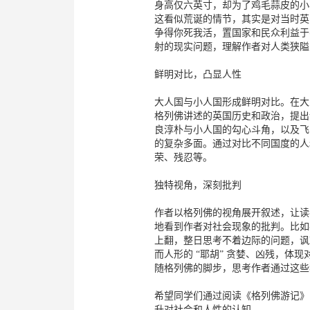
身高仅六英寸，却为了鸡毛蒜皮的小
这看似荒诞的情节，其实是对当时英
争得你死我活，置国家和民众利益于
射的现实问题，理解作者对人类狭隘
鲜明对比，凸显人性
大人国与小人国形成鲜明对比。在大
格列佛讲述的英国历史和政治，提出
良淳朴与小人国的勾心斗角，以及飞
的复杂多面。通过对比不同国度的人
荣、残忍等。
独特视角，深刻批判
作者以格列佛的视角展开叙述，让读
地看到作者对社会现象的批判。比如
上翻，整日思考不着边际的问题，讽
而人形的 “耶胡” 贪婪、凶残，体
随格列佛的脚步，思考作者通过这些
希望同学们通过阅读《格列佛游记》
升对社会和人性的认知 。