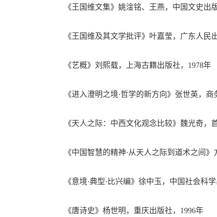
《王国维文集》姚淦铭、王燕，中国文史出版社
《王国维及其文学批评》叶嘉莹，广东人民出版
《艺概》刘熙载，上海古籍出版社，1978年
《进入澄明之境·哲学的新方向》张世英，商务印
《天人之际：中西文化观念比较》魏光奇，首都
《中国智慧的精神·从天人之际到道术之间》方同
《意境·典型·比兴编》徐中玉，中国社会科学出
《唐诗史》杨世明，重庆出版社，1996年