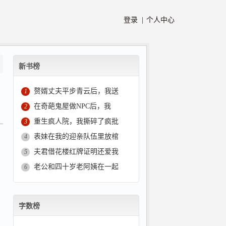
登录 |
个人中心
新书榜
赘婿丈夫平步青云后，我送
1
在奇葩鬼屋做NPC后，我
2
重生疯人院，我撕碎了疯批
3
表妹在我的迎亲队伍里放棺
4
夫君借花楼红牌证明还爱我
5
老公和四十岁老阿姨在一起
6
字数榜