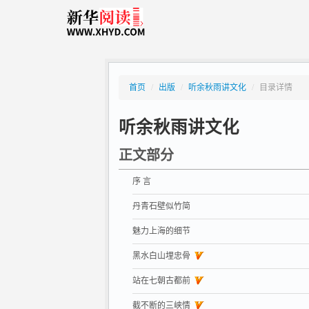
首页
/
出版
/
听余秋雨讲文化
/
目录详情
听余秋雨讲文化
正文部分
序 言
丹青石壁似竹简
魅力上海的细节
黑水白山埋忠骨
站在七朝古都前
截不断的三峡情