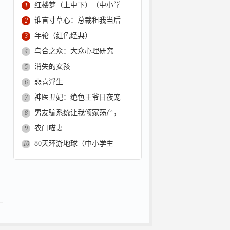
红楼梦（上中下）（中小学
1
谁言寸草心：总裁租我当后
2
年轮（红色经典）
3
乌合之众：大众心理研究
4
消失的女孩
5
悲喜浮生
6
神医丑妃：绝色王爷日夜宠
7
男友骗系统让我倾家荡产，
8
农门喵妻
9
80天环游地球（中小学生
10